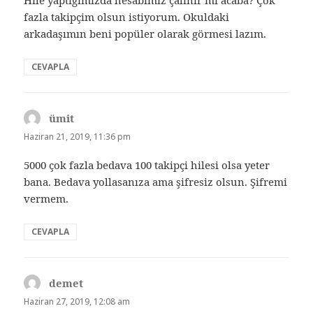
Hile yaptığımızda hesabımız çalınır mı acaba? Çok
fazla takipçim olsun istiyorum. Okuldaki
arkadaşımın beni popüler olarak görmesi lazım.
CEVAPLA
ümit
dedi
ki:
Haziran 21, 2019, 11:36 pm
5000 çok fazla bedava 100 takipçi hilesi olsa yeter
bana. Bedava yollasanıza ama şifresiz olsun. Şifremi
vermem.
CEVAPLA
demet
dedi
ki:
Haziran 27, 2019, 12:08 am