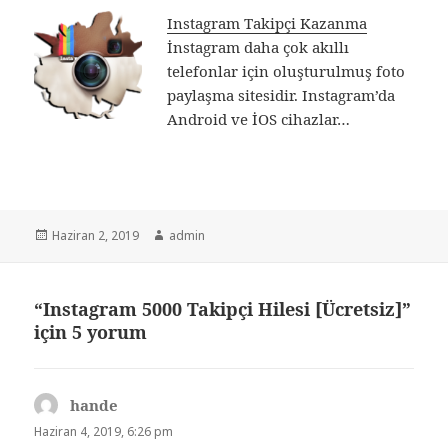
Instagram Takipçi Kazanma
İnstagram daha çok akıllı
telefonlar için oluşturulmuş foto
paylaşma sitesidir. Instagram’da
Android ve İOS cihazlar…
Yayın
Haziran 2, 2019
Yazar
admin
tarihi
“Instagram 5000 Takipçi Hilesi [Ücretsiz]”
için 5 yorum
hande
dedi
ki:
Haziran 4, 2019, 6:26 pm