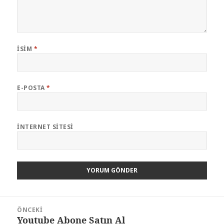
İSIM
*
E-POSTA
*
İNTERNET SITESI
Yazı
ÖNCEKI
dolaşımı
Youtube Abone Satın Al
Önceki