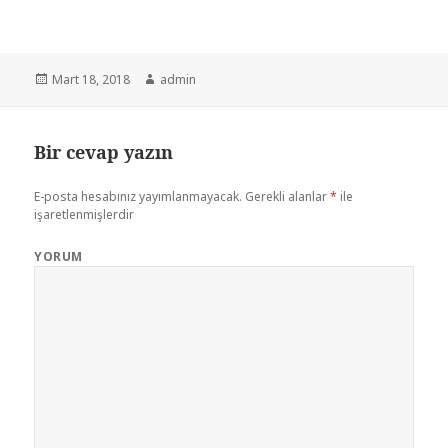
Yayın
Mart 18, 2018
Yazar
admin
tarihi
Bir cevap yazın
E-posta hesabınız yayımlanmayacak.
Gerekli alanlar
*
ile
işaretlenmişlerdir
YORUM