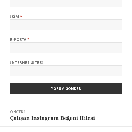
İSIM
*
E-POSTA
*
İNTERNET SITESI
Yazı
ÖNCEKI
dolaşımı
Çalışan Instagram Beğeni Hilesi
Önceki
yazı: