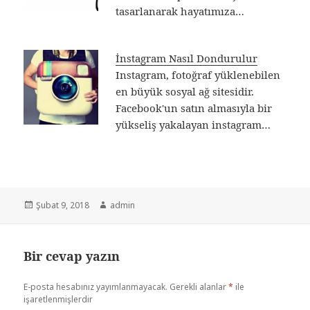
tasarlanarak hayatımıza…
İnstagram Nasıl Dondurulur
Instagram, fotoğraf yüklenebilen
en büyük sosyal ağ sitesidir.
Facebook'un satın almasıyla bir
yükseliş yakalayan instagram…
Yayın
Şubat 9, 2018
Yazar
admin
tarihi
Bir cevap yazın
E-posta hesabınız yayımlanmayacak.
Gerekli alanlar
*
ile
işaretlenmişlerdir